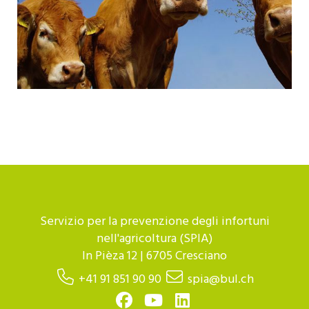
Servizio per la prevenzione degli infortuni
nell'agricoltura (SPIA)
In Pièza 12 | 6705 Cresciano
+41 91 851 90 90
spia@bul.ch